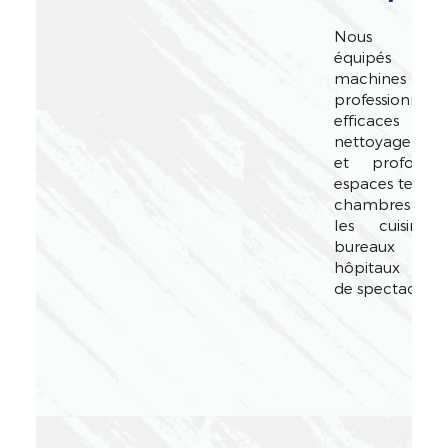
Nous som
équipés
machines
professionnelle
efficaces pou
nettoyage com
et profond
espaces tels qu
chambres d'hô
les cuisines,
bureaux et
hôpitaux et s
de spectacle.