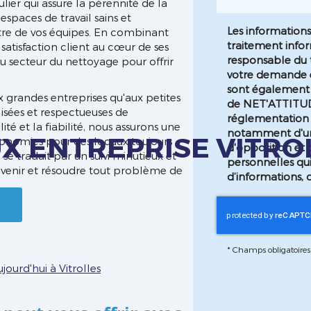
lier qui assure la pérennité de la
spaces de travail sains et
Les informations 
-être de vos équipes. En combinant
traitement info
atisfaction client au cœur de ses
responsable du t
du secteur du nettoyage pour offrir
votre demande e
sont également d
x grandes entreprises qu'aux petites
de NET'ATTITU
lisées et respectueuses de
réglementation 
té et la fiabilité, nous assurons une
notamment d'un d
X ENTREPRISE VITRO
économies pour des locaux toujours
d'opposition et 
traduit par un suivi minutieux et
personnelles qu
évenir et résoudre tout problème de
d’informations, 
*
Champs obligatoires
ourd'hui à Vitrolles