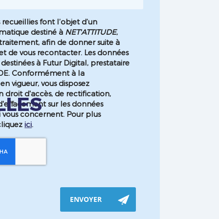
recueillies font l’objet d’un
rmatique destiné à
NET'ATTITUDE
,
raitement, afin de donner suite à
t de vous recontacter. Les données
estinées à Futur Digital, prestataire
DE. Conformément à la
en vigueur, vous disposez
roit d'accès, de rectification,
LLES
d'effacement sur les données
i vous concernent. Pour plus
cliquez
ici
.