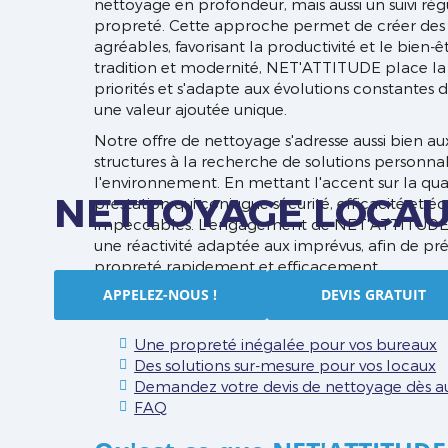
nettoyage en profondeur, mais aussi un suivi régu
propreté. Cette approche permet de créer des e
agréables, favorisant la productivité et le bien
tradition et modernité, NET'ATTITUDE place la s
priorités et s'adapte aux évolutions constantes 
une valeur ajoutée unique.
Notre offre de nettoyage s'adresse aussi bien au
structures à la recherche de solutions personna
l'environnement. En mettant l'accent sur la quali
NETTOYAGE LOCAU
prestation qui conjugue sécurité, efficacité et 
impeccables. L'engagement de NET'ATTITUDE se 
une réactivité adaptée aux imprévus, afin de pr
propreté rapidement et efficacement.
APPELEZ-NOUS !
DEVIS GRATUIT
Sommaire
Une propreté inégalée pour vos bureaux
Des solutions sur-mesure pour vos locaux
Demandez votre devis de nettoyage dès auj
FAQ