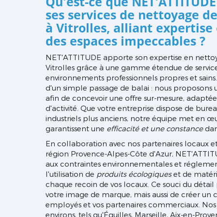
Qu'est-ce que NET'ATTITUDE 
ses services de nettoyage de
à Vitrolles, alliant expertis
des espaces impeccables ?
NET'ATTITUDE apporte son expertise en nettoy
Vitrolles grâce à une gamme étendue de servic
environnements professionnels propres et sains.
d'un simple passage de balai : nous proposons
afin de concevoir une offre sur-mesure, adaptée 
d'activité. Que votre entreprise dispose de bu
industriels plus anciens, notre équipe met en œ
garantissent une
efficacité et une constance
dan
En collaboration avec nos partenaires locaux et
région Provence-Alpes-Côte d'Azur, NET'ATTIT
aux contraintes environnementales et réglement
l'utilisation de
produits écologiques
et de matéri
chaque recoin de vos locaux. Ce souci du déta
votre image de marque, mais aussi de créer un 
employés et vos partenaires commerciaux. Nos in
environs, tels qu'Éguilles, Marseille, Aix-en-Pro