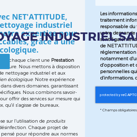
Les informations 
avec NET'ATTITUDE,
traitement info
ettoyage industriel
responsable du t
 notre expertise pour
OYAGE INDUSTRIEL S
votre demande e
cables, grâce à une
sont également d
de NET'ATTITU
cologique.
réglementation 
notamment d'un d
ir à chaque client une
Prestation
d'opposition et 
érieure. Nous mettons à disposition
personnelles qu
e nettoyage industriel et aux
d’informations, 
ien écologique
. Notre expérience
dans divers domaines, garantissant
spécifiques. Nous combinons savoir-
ur offrir des services sur mesure qui
, qu'il s'agisse de bureaux,
*
Champs obligatoires
 sur l'utilisation de
produits
ésinfection. Chaque projet de
 pensé pour répondre aux normes