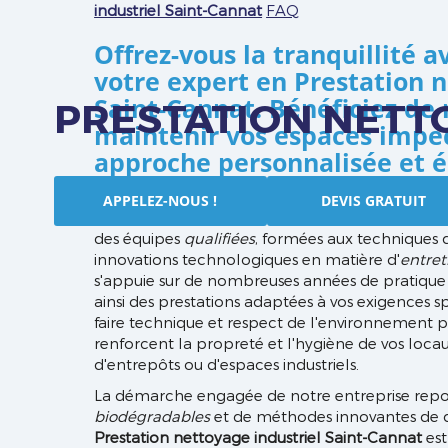
industriel Saint-Cannat
FAQ
Offrez-vous la tranquillité 
votre expert en
Prestation n
Saint-Cannat
. Bénéficiez de
PRESTATION NETT
maintenir vos espaces impec
approche personnalisée et é
Chez NET'ATTITUDE, notre objectif est de fourn
APPELEZ-NOUS !
DEVIS GRATUIT
nettoyage industriel Saint-Cannat
de qualité sup
des équipes
qualifiées
, formées aux techniques d
innovations technologiques en matière d'
entret
s'appuie sur de nombreuses années de pratique 
ainsi des prestations adaptées à vos exigences 
faire technique et respect de l'environnement po
renforcent la propreté et l'hygiène de vos locaux
d'entrepôts ou d'espaces industriels.
La démarche engagée de notre entreprise repose
biodégradables
et de méthodes innovantes de d
Prestation nettoyage industriel Saint-Cannat
est