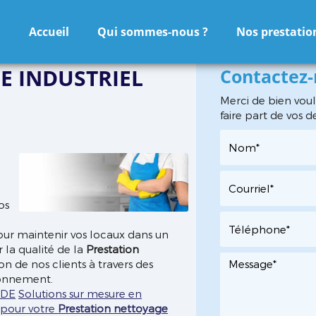
Accueil
Qui sommes-nous ?
Nos prestatio
E INDUSTRIEL
Contactez
Merci de bien voul
faire part de vos 
n
os
ur maintenir vos locaux dans un
la qualité de la
Prestation
ion de nos clients à travers des
ronnement.
UDE
Solutions sur mesure en
 pour votre
Prestation nettoyage