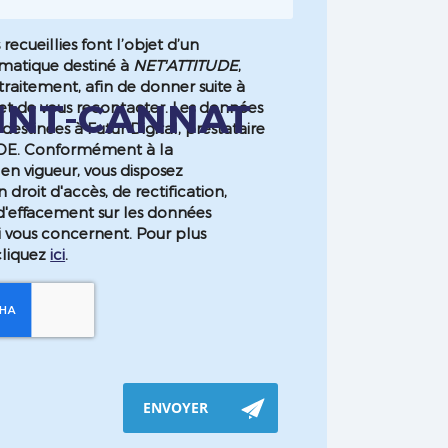
recueillies font l’objet d’un
rmatique destiné à
NET'ATTITUDE
,
raitement, afin de donner suite à
AINT-CANNAT
t de vous recontacter. Les données
estinées à Futur Digital, prestataire
DE. Conformément à la
en vigueur, vous disposez
roit d'accès, de rectification,
d'effacement sur les données
i vous concernent. Pour plus
cliquez
ici
.